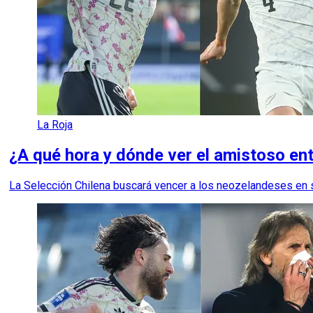
La Roja
¿A qué hora y dónde ver el amistoso en
La Selección Chilena buscará vencer a los neozelandeses en 