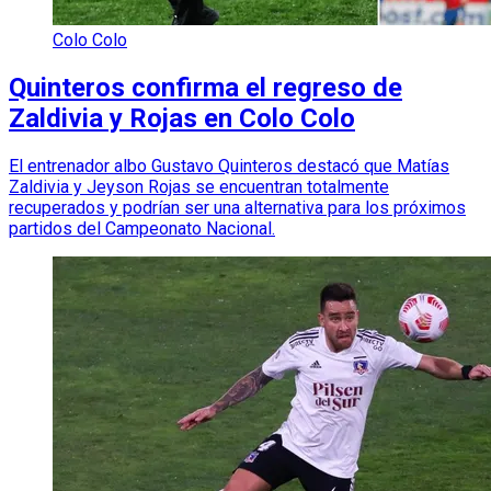
Colo Colo
Quinteros confirma el regreso de
Zaldivia y Rojas en Colo Colo
El entrenador albo Gustavo Quinteros destacó que Matías
Zaldivia y Jeyson Rojas se encuentran totalmente
recuperados y podrían ser una alternativa para los próximos
partidos del Campeonato Nacional.