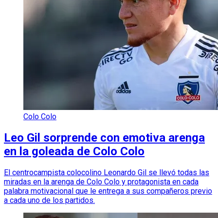
Colo Colo
Leo Gil sorprende con emotiva arenga
en la goleada de Colo Colo
El centrocampista colocolino Leonardo Gil se llevó todas las
miradas en la arenga de Colo Colo y protagonista en cada
palabra motivacional que le entrega a sus compañeros previo
a cada uno de los partidos.