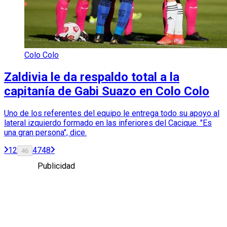
Colo Colo
Zaldivia le da respaldo total a la
capitanía de Gabi Suazo en Colo Colo
Uno de los referentes del equipo le entrega todo su apoyo al
lateral izquierdo formado en las inferiores del Cacique. "Es
una gran persona", dice.
1
2
47
48
46
Publicidad