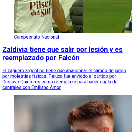
Campeonato Nacional
Zaldivia tiene que salir por lesión y es
reemplazado por Falcón
El zaguero argentino tiene que abandonar el campo de juego
por molestias físicas. Peluca fue enviado al partido por
Gustavo Quinteros como reemplazo para hacer dupla de
centrales con Emiliano Amor.