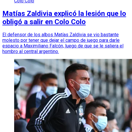
Colo Colo
Matías Zaldivia explicó la lesión que lo
obligó a salir en Colo Colo
El defensor de los albos Matías Zaldivia se vio bastante
molesto por tener que dejar el campo de juego para darle
espacio a Maximiliano Falcón, luego de que se le saliera el
hombro al central argentino.