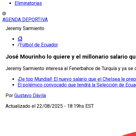
Eliminatorias
AGENDA DEPORTIVA
Jeremy Sarmiento
/
Fútbol de Ecuador
José Mourinho lo quiere y el millonario salario 
Jeremy Sarmiento interesa al Fenerbahce de Turquía y ya se c
¡De top Mundial! El nuevo salario que el Chelsea le pr
El polémico convocado que tendrá la Selección de Ecuad
Por
Gustavo Dávila
Actualizado el
22/08/2025 - 18:19hs EST