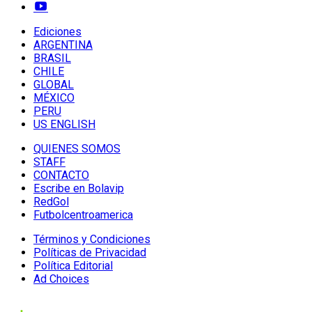
Ediciones
ARGENTINA
BRASIL
CHILE
GLOBAL
MÉXICO
PERU
US ENGLISH
QUIENES SOMOS
STAFF
CONTACTO
Escribe en Bolavip
RedGol
Futbolcentroamerica
Términos y Condiciones
Políticas de Privacidad
Política Editorial
Ad Choices