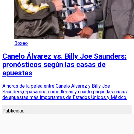
Boxeo
Canelo Álvarez vs. Billy Joe Saunders:
pronósticos según las casas de
apuestas
A horas de la pelea entre Canelo Álvarez y Billy Joe
Saunders,repasamos cómo llegan y cuánto pagan las casas
de apuestas más importantes de Estados Unidos y México.
Publicidad