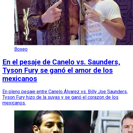
Boxeo
En el pesaje de Canelo vs. Saunders,
Tyson Fury se ganó el amor de los
mexicanos
En pleno pesaje entre Canelo Álvarez vs. Billy Joe Saunders,
Tyson Fury hizo de la suyas y se ganó el corazon de los
mexicanos.