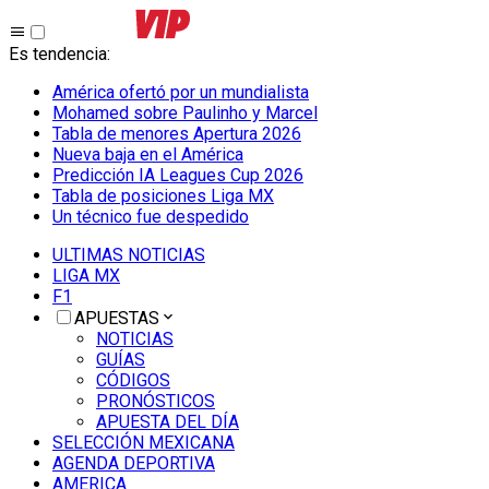
Es tendencia
:
América ofertó por un mundialista
Mohamed sobre Paulinho y Marcel
Tabla de menores Apertura 2026
Nueva baja en el América
Predicción IA Leagues Cup 2026
Tabla de posiciones Liga MX
Un técnico fue despedido
ULTIMAS NOTICIAS
LIGA MX
F1
APUESTAS
NOTICIAS
GUÍAS
CÓDIGOS
PRONÓSTICOS
APUESTA DEL DÍA
SELECCIÓN MEXICANA
AGENDA DEPORTIVA
AMERICA