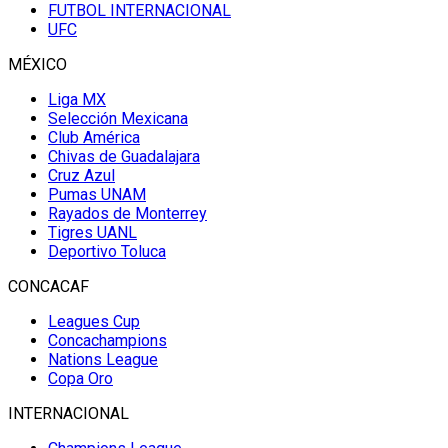
FUTBOL INTERNACIONAL
UFC
MÉXICO
Liga MX
Selección Mexicana
Club América
Chivas de Guadalajara
Cruz Azul
Pumas UNAM
Rayados de Monterrey
Tigres UANL
Deportivo Toluca
CONCACAF
Leagues Cup
Concachampions
Nations League
Copa Oro
INTERNACIONAL