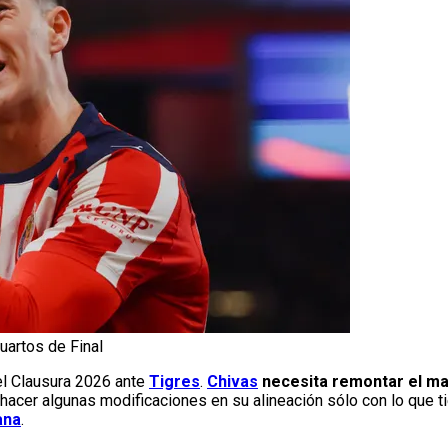
uartos de Final
el Clausura 2026 ante
Tigres
.
Chivas
necesita remontar el ma
e hacer algunas modificaciones en su alineación sólo con lo que 
ana
.