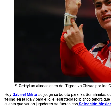
©
Getty
Las alineaciones del Tigres vs Chivas por los C
Hoy
Gabriel Milito
se juega su boleto para las Semifinales d
felino en la ida
y para ello, el estratega rojiblanco tendrá qu
cuenta que varios jugadores se fueron con
Selección Mexic