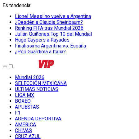
Es tendencia
:
Lionel Messi no vuelve a Argentina
¿Desdén a Claudia Sheinbaum?
Ranking FIFA tras Mundial 2026
Julián Quiñones Top 10 del Mundial
Hugo Cuypers a Rayados
Finalissima Argentina vs. España
¿Pep Guardiola a Italia?
Mundial 2026
SELECCIÓN MEXICANA
ULTIMAS NOTICIAS
LIGA MX
BOXEO
APUESTAS
F1
AGENDA DEPORTIVA
AMERICA
CHIVAS
CRUZ AZUL