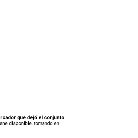
rcador que dejó el conjunto
tiene disponible, tomando en