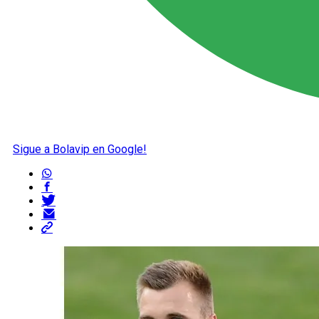
Sigue a Bolavip en Google!