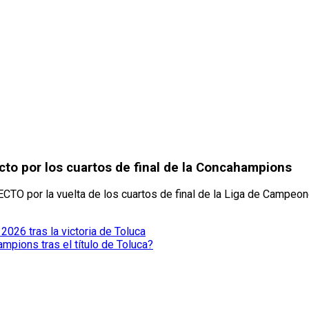
ecto por los cuartos de final de la Concahampions
ECTO por la vuelta de los cuartos de final de la Liga de Campe
26 tras la victoria de Toluca
mpions tras el título de Toluca?