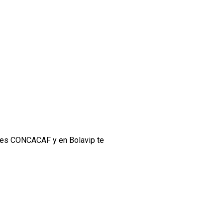
ones CONCACAF y en Bolavip te