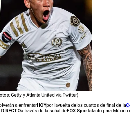
os: Getty y Atlanta United vía Twitter)
olverán a enfrentar
HOY
por lavuelta delos cuartos de final de la
C
N DIRECTO
a través de la señal de
FOX Sports
tanto para México