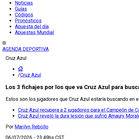
Noticias
Guías
Códigos
Pronósticos
Apuesta del día
Apuestas Mundial
AGENDA DEPORTIVA
Cruz Azul
/
Cruz Azul
Los 3 fichajes por los que va Cruz Azul para bus
Estos son los jugadores que Cruz Azul estaría buscando en e
Cruz Azul recupera a 2 jugadores para el Campeón de
Cruz Azul reveló la dura lesión que sufrió Amaury Mora
Por
Marilyn Rebollo
06/07/2026 - 23:49hs CST