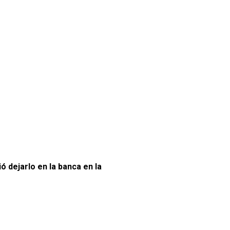
ó dejarlo en la banca en la