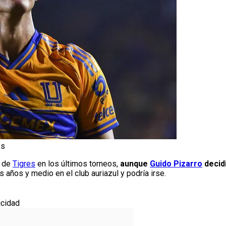
es
s de
Tigres
en los últimos torneos,
aunque
Guido Pizarro
decidi
s años y medio en el club auriazul y podría irse.
icidad