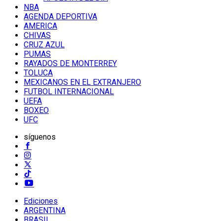
NBA
AGENDA DEPORTIVA
AMERICA
CHIVAS
CRUZ AZUL
PUMAS
RAYADOS DE MONTERREY
TOLUCA
MEXICANOS EN EL EXTRANJERO
FUTBOL INTERNACIONAL
UEFA
BOXEO
UFC
síguenos
Ediciones
ARGENTINA
BRASIL