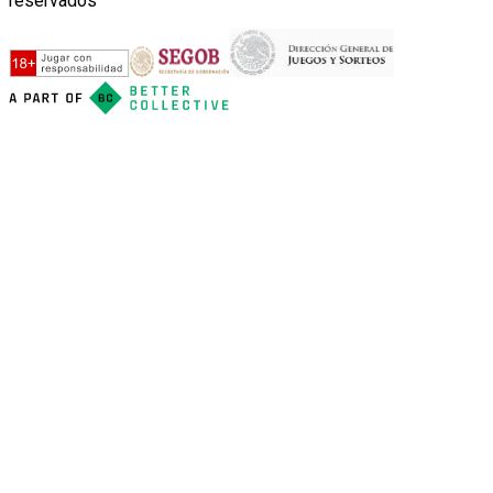
reservados