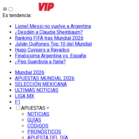
Es tendencia
:
Lionel Messi no vuelve a Argentina
¿Desdén a Claudia Sheinbaum?
Ranking FIFA tras Mundial 2026
Julián Quiñones Top 10 del Mundial
Hugo Cuypers a Rayados
Finalissima Argentina vs. España
¿Pep Guardiola a Italia?
Mundial 2026
APUESTAS MUNDIAL 2026
SELECCIÓN MEXICANA
ULTIMAS NOTICIAS
LIGA MX
F1
APUESTAS
NOTICIAS
GUÍAS
CÓDIGOS
PRONÓSTICOS
APUESTA DEL DÍA