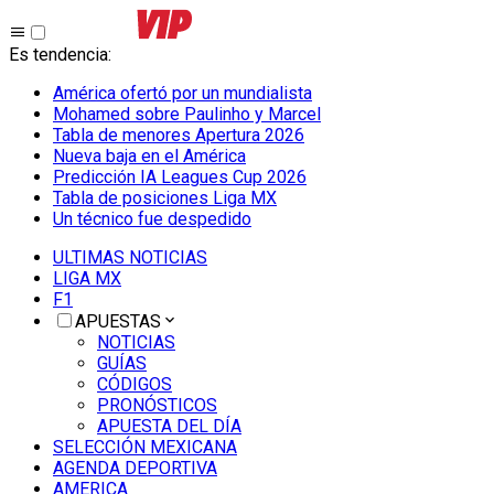
Es tendencia
:
América ofertó por un mundialista
Mohamed sobre Paulinho y Marcel
Tabla de menores Apertura 2026
Nueva baja en el América
Predicción IA Leagues Cup 2026
Tabla de posiciones Liga MX
Un técnico fue despedido
ULTIMAS NOTICIAS
LIGA MX
F1
APUESTAS
NOTICIAS
GUÍAS
CÓDIGOS
PRONÓSTICOS
APUESTA DEL DÍA
SELECCIÓN MEXICANA
AGENDA DEPORTIVA
AMERICA