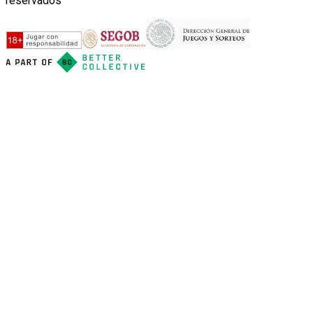
reservados