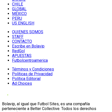
CHILE
GLOBAL
MÉXICO
PERU
US ENGLISH
QUIENES SOMOS
STAFF
CONTACTO
Escribe en Bolavip
RedGol
APUESTAS
Futbolcentroamerica
Términos y Condiciones
Políticas de Privacidad
Política Editorial
Ad Choices
Bolavip, al igual que Futbol Sites, es una compañía
perteneciente a Better Collective. Todos los derechos