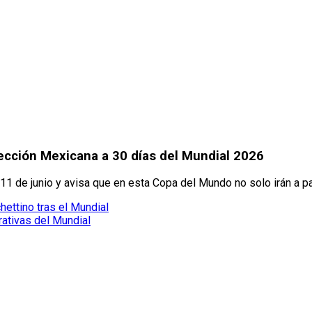
elección Mexicana a 30 días del Mundial 2026
 11 de junio y avisa que en esta Copa del Mundo no solo irán a par
ettino tras el Mundial
ativas del Mundial