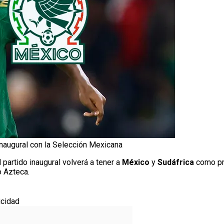
inaugural con la Selección Mexicana
El partido inaugural volverá a tener a
México
y
Sudáfrica
como pr
o Azteca.
icidad