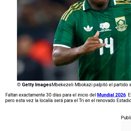
©
Getty Images
Mbekezeli Mbokazi palpitó el partido 
Faltan exactamente 30 días para el inicio del
Mundial 2026
. 
pero esta vez la localía será para el Tri en el renovado Estadi
Publ