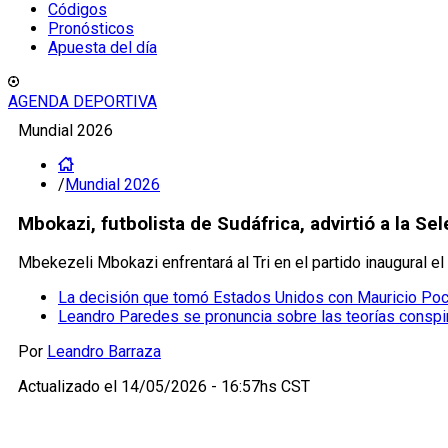
Códigos
Pronósticos
Apuesta del día
AGENDA DEPORTIVA
Mundial 2026
/
Mundial 2026
Mbokazi, futbolista de Sudáfrica, advirtió a la S
Mbekezeli Mbokazi enfrentará al Tri en el partido inaugural el
La decisión que tomó Estados Unidos con Mauricio Poch
Leandro Paredes se pronuncia sobre las teorías conspir
Por
Leandro Barraza
Actualizado el
14/05/2026 - 16:57hs CST