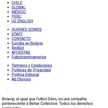
CHILE
GLOBAL
MÉXICO
PERU
US ENGLISH
QUIENES SOMOS
STAFF
CONTACTO
Escribe en Bolavip
RedGol
APUESTAS
Futbolcentroamerica
Términos y Condiciones
Políticas de Privacidad
Política Editorial
Ad Choices
Bolavip, al igual que Futbol Sites, es una compañía
perteneciente a Better Collective. Todos los derechos