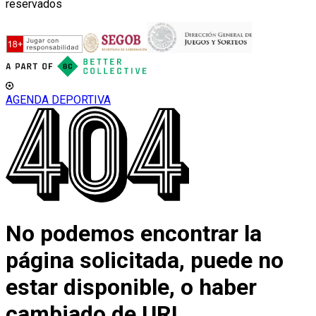
reservados
AGENDA DEPORTIVA
No podemos encontrar la
página solicitada, puede no
estar disponible, o haber
cambiado de URL