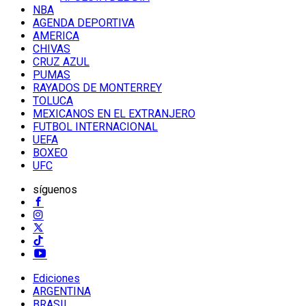
NBA
AGENDA DEPORTIVA
AMERICA
CHIVAS
CRUZ AZUL
PUMAS
RAYADOS DE MONTERREY
TOLUCA
MEXICANOS EN EL EXTRANJERO
FUTBOL INTERNACIONAL
UEFA
BOXEO
UFC
síguenos
Ediciones
ARGENTINA
BRASIL