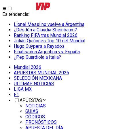
Es tendencia
:
Lionel Messi no vuelve a Argentina
¿Desdén a Claudia Sheinbaum?
Ranking FIFA tras Mundial 2026
Julián Quiñones Top 10 del Mundial
Hugo Cuypers a Rayados
Finalissima Argentina vs. España
¿Pep Guardiola a Italia?
Mundial 2026
APUESTAS MUNDIAL 2026
SELECCIÓN MEXICANA
ULTIMAS NOTICIAS
LIGA MX
F1
APUESTAS
NOTICIAS
GUÍAS
CÓDIGOS
PRONÓSTICOS
APUESTA DEL DÍA