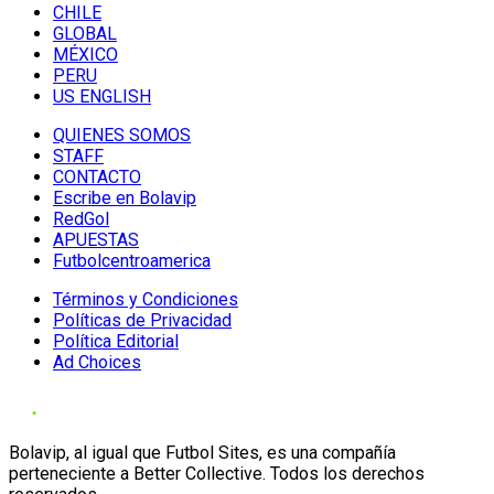
CHILE
GLOBAL
MÉXICO
PERU
US ENGLISH
QUIENES SOMOS
STAFF
CONTACTO
Escribe en Bolavip
RedGol
APUESTAS
Futbolcentroamerica
Términos y Condiciones
Políticas de Privacidad
Política Editorial
Ad Choices
Bolavip, al igual que Futbol Sites, es una compañía
perteneciente a Better Collective. Todos los derechos