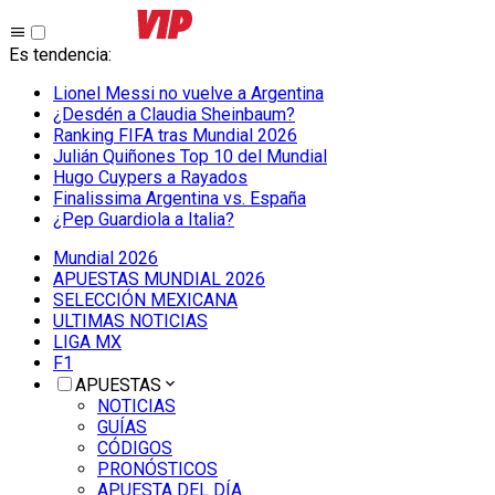
Es tendencia
:
Lionel Messi no vuelve a Argentina
¿Desdén a Claudia Sheinbaum?
Ranking FIFA tras Mundial 2026
Julián Quiñones Top 10 del Mundial
Hugo Cuypers a Rayados
Finalissima Argentina vs. España
¿Pep Guardiola a Italia?
Mundial 2026
APUESTAS MUNDIAL 2026
SELECCIÓN MEXICANA
ULTIMAS NOTICIAS
LIGA MX
F1
APUESTAS
NOTICIAS
GUÍAS
CÓDIGOS
PRONÓSTICOS
APUESTA DEL DÍA