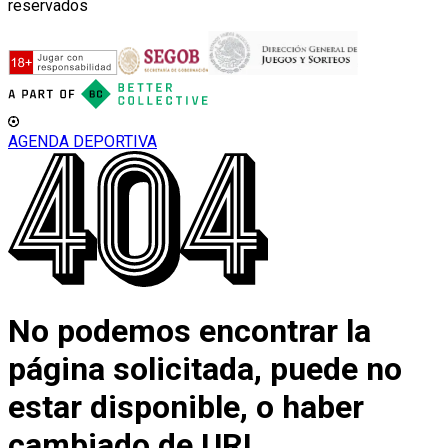
reservados
AGENDA DEPORTIVA
No podemos encontrar la
página solicitada, puede no
estar disponible, o haber
cambiado de URL