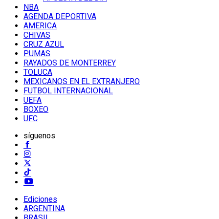
NBA
AGENDA DEPORTIVA
AMERICA
CHIVAS
CRUZ AZUL
PUMAS
RAYADOS DE MONTERREY
TOLUCA
MEXICANOS EN EL EXTRANJERO
FUTBOL INTERNACIONAL
UEFA
BOXEO
UFC
síguenos
Ediciones
ARGENTINA
BRASIL