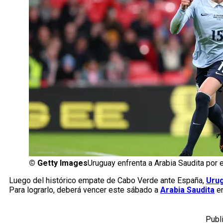
©
Getty Images
Uruguay enfrenta a Arabia Saudita por 
Luego del histórico empate de Cabo Verde ante España,
Uru
Para lograrlo, deberá vencer este sábado a
Arabia Saudita
en
Publ