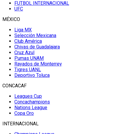
FUTBOL INTERNACIONAL
UFC
MÉXICO
Liga MX
Selección Mexicana
Club América
Chivas de Guadalajara
Cruz Azul
Pumas UNAM
Rayados de Monterrey
Tigres UANL
Deportivo Toluca
CONCACAF
Leagues Cup
Concachampions
Nations League
Copa Oro
INTERNACIONAL