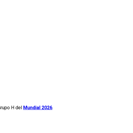
Grupo H del
Mundial 2026
.