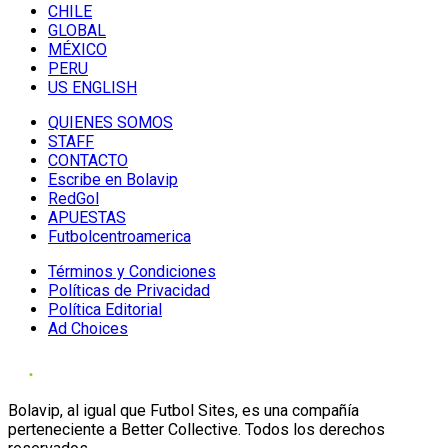
CHILE
GLOBAL
MÉXICO
PERU
US ENGLISH
QUIENES SOMOS
STAFF
CONTACTO
Escribe en Bolavip
RedGol
APUESTAS
Futbolcentroamerica
Términos y Condiciones
Políticas de Privacidad
Política Editorial
Ad Choices
Bolavip, al igual que Futbol Sites, es una compañía
perteneciente a Better Collective. Todos los derechos