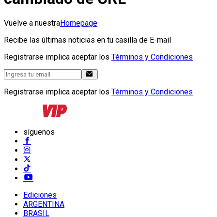
Vuelve a nuestra
Homepage
Recibe las últimas noticias en tu casilla de E-mail
Registrarse implica aceptar los
Términos y Condiciones
Registrarse implica aceptar los
Términos y Condiciones
síguenos
Ediciones
ARGENTINA
BRASIL