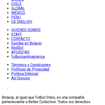
CHILE
GLOBAL
MÉXICO
PERU
US ENGLISH
QUIENES SOMOS
STAFF
CONTACTO
Escribe en Bolavip
RedGol
APUESTAS
Futbolcentroamerica
Términos y Condiciones
Políticas de Privacidad
Política Editorial
Ad Choices
Bolavip, al igual que Futbol Sites, es una compañía
perteneciente a Better Collective. Todos los derechos