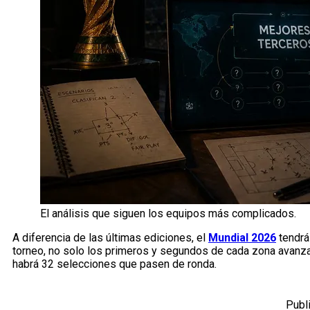
El análisis que siguen los equipos más complicados.
A diferencia de las últimas ediciones, el
Mundial 2026
tendrá
torneo, no solo los primeros y segundos de cada zona avanza
habrá 32 selecciones que pasen de ronda.
Publ