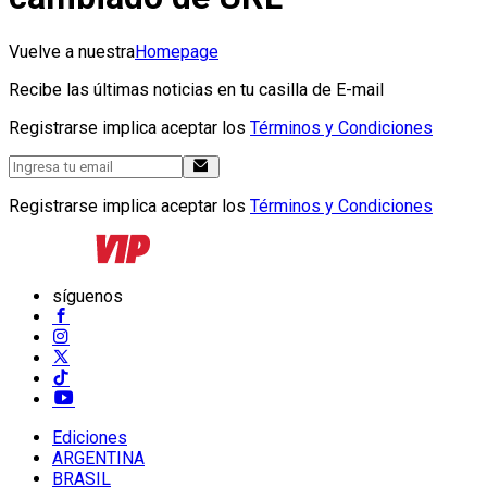
Vuelve a nuestra
Homepage
Recibe las últimas noticias en tu casilla de E-mail
Registrarse implica aceptar los
Términos y Condiciones
Registrarse implica aceptar los
Términos y Condiciones
síguenos
Ediciones
ARGENTINA
BRASIL