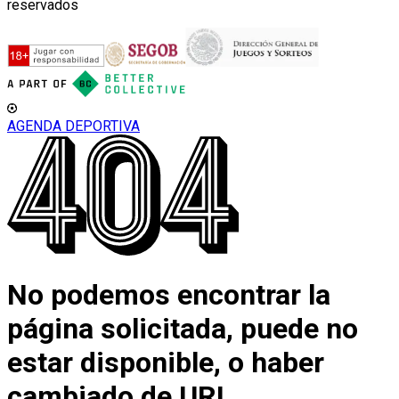
reservados
AGENDA DEPORTIVA
No podemos encontrar la
página solicitada, puede no
estar disponible, o haber
cambiado de URL