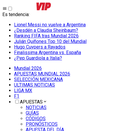
Es tendencia
:
Lionel Messi no vuelve a Argentina
¿Desdén a Claudia Sheinbaum?
Ranking FIFA tras Mundial 2026
Julián Quiñones Top 10 del Mundial
Hugo Cuypers a Rayados
Finalissima Argentina vs. España
¿Pep Guardiola a Italia?
Mundial 2026
APUESTAS MUNDIAL 2026
SELECCIÓN MEXICANA
ULTIMAS NOTICIAS
LIGA MX
F1
APUESTAS
NOTICIAS
GUÍAS
CÓDIGOS
PRONÓSTICOS
APUESTA DEL DÍA