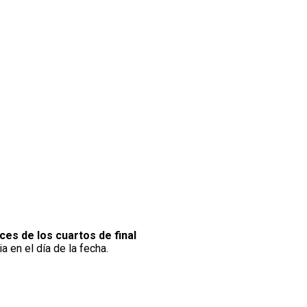
ces de los cuartos de final
a en el día de la fecha.