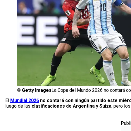
©
Getty Images
La Copa del Mundo 2026 no contará co
El
Mundial 2026
no contará con ningún partido este miérco
luego de las
clasificaciones de Argentina y Suiza
, pero lo
Publ