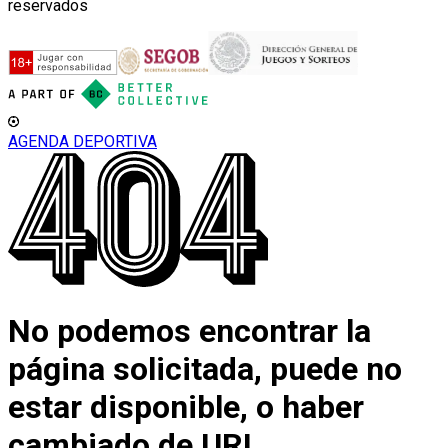
reservados
AGENDA DEPORTIVA
No podemos encontrar la
página solicitada, puede no
estar disponible, o haber
cambiado de URL