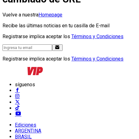
Vuelve a nuestra
Homepage
Recibe las últimas noticias en tu casilla de E-mail
Registrarse implica aceptar los
Términos y Condiciones
Registrarse implica aceptar los
Términos y Condiciones
síguenos
Ediciones
ARGENTINA
BRASIL