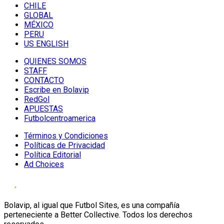
CHILE
GLOBAL
MÉXICO
PERU
US ENGLISH
QUIENES SOMOS
STAFF
CONTACTO
Escribe en Bolavip
RedGol
APUESTAS
Futbolcentroamerica
Términos y Condiciones
Políticas de Privacidad
Política Editorial
Ad Choices
Bolavip, al igual que Futbol Sites, es una compañía
perteneciente a Better Collective. Todos los derechos