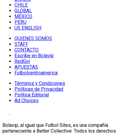
CHILE
GLOBAL
MÉXICO
PERU
US ENGLISH
QUIENES SOMOS
STAFF
CONTACTO
Escribe en Bolavip
RedGol
APUESTAS
Futbolcentroamerica
Términos y Condiciones
Políticas de Privacidad
Política Editorial
Ad Choices
Bolavip, al igual que Futbol Sites, es una compañía
perteneciente a Better Collective. Todos los derechos