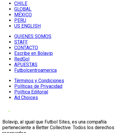
CHILE
GLOBAL
MÉXICO
PERU
US ENGLISH
QUIENES SOMOS
STAFF
CONTACTO
Escribe en Bolavip
RedGol
APUESTAS
Futbolcentroamerica
Términos y Condiciones
Políticas de Privacidad
Política Editorial
Ad Choices
Bolavip, al igual que Futbol Sites, es una compañía
perteneciente a Better Collective. Todos los derechos