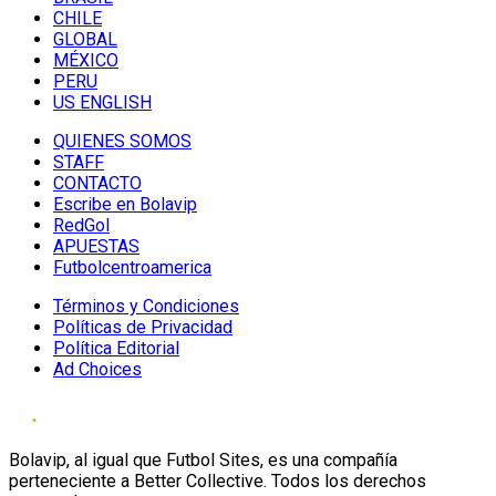
CHILE
GLOBAL
MÉXICO
PERU
US ENGLISH
QUIENES SOMOS
STAFF
CONTACTO
Escribe en Bolavip
RedGol
APUESTAS
Futbolcentroamerica
Términos y Condiciones
Políticas de Privacidad
Política Editorial
Ad Choices
Bolavip, al igual que Futbol Sites, es una compañía
perteneciente a Better Collective. Todos los derechos