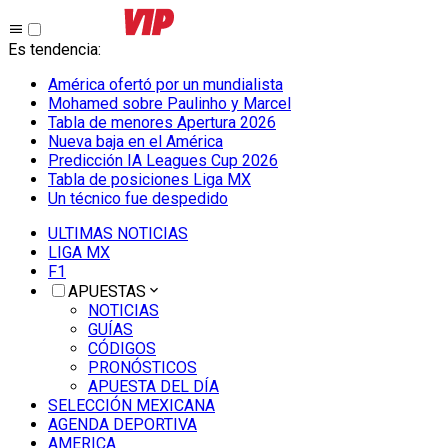
Es tendencia
:
América ofertó por un mundialista
Mohamed sobre Paulinho y Marcel
Tabla de menores Apertura 2026
Nueva baja en el América
Predicción IA Leagues Cup 2026
Tabla de posiciones Liga MX
Un técnico fue despedido
ULTIMAS NOTICIAS
LIGA MX
F1
APUESTAS
NOTICIAS
GUÍAS
CÓDIGOS
PRONÓSTICOS
APUESTA DEL DÍA
SELECCIÓN MEXICANA
AGENDA DEPORTIVA
AMERICA