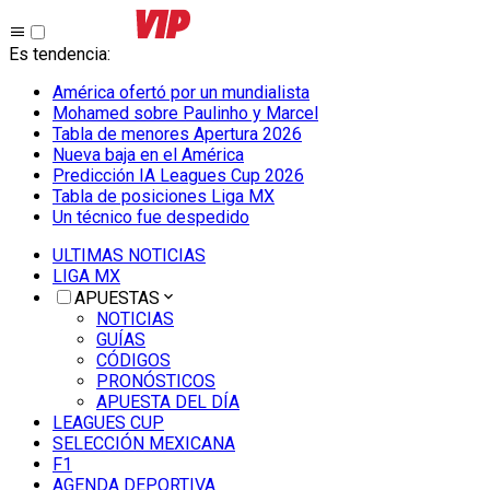
Es tendencia
:
América ofertó por un mundialista
Mohamed sobre Paulinho y Marcel
Tabla de menores Apertura 2026
Nueva baja en el América
Predicción IA Leagues Cup 2026
Tabla de posiciones Liga MX
Un técnico fue despedido
ULTIMAS NOTICIAS
LIGA MX
APUESTAS
NOTICIAS
GUÍAS
CÓDIGOS
PRONÓSTICOS
APUESTA DEL DÍA
LEAGUES CUP
SELECCIÓN MEXICANA
F1
AGENDA DEPORTIVA