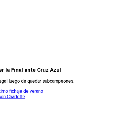
r la Final ante Cruz Azul
dregal luego de quedar subcampeones.
timo fichaje de verano
con Charlotte