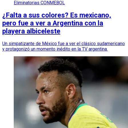
Eliminatorias CONMEBOL
¿Falta a sus colores? Es mexicano,
pero fue a ver a Argentina con la
playera albiceleste
Un simpatizante de México fue a ver el clásico sudamericano
y protagonizó un momento inédito en la TV argentina.