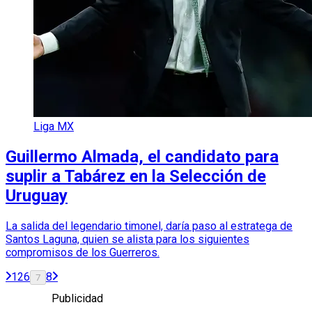
Liga MX
Guillermo Almada, el candidato para
suplir a Tabárez en la Selección de
Uruguay
La salida del legendario timonel, daría paso al estratega de
Santos Laguna, quien se alista para los siguientes
compromisos de los Guerreros.
1
2
6
8
7
Publicidad