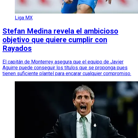
Liga MX
Stefan Medina revela el ambicioso
objetivo que quiere cumplir con
Rayados
El capitán de Monterrey asegura que el equipo de Javier
Aguirre puede conseguir los títulos que se proponga pues
tienen suficiente plantel para encarar cualquier compromiso.