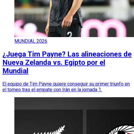
MUNDIAL 2026
¿Juega Tim Payne? Las alineaciones de
Nueva Zelanda vs. Egipto por el
Mundial
El equipo de Tim Payne quiere conseguir su primer triunfo en
el torneo tras el empate con Irán en la jornada 1.