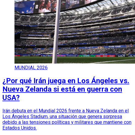
MUNDIAL 2026
¿Por qué Irán juega en Los Ángeles vs.
Nueva Zelanda si está en guerra con
USA?
Irán debuta en el Mundial 2026 frente a Nueva Zelanda en el
Los Ángeles Stadium, una situación que genera sorpresa
debido a las tensiones políticas y militares que mantiene con
Estados Unidos.