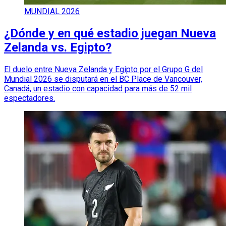
MUNDIAL 2026
¿Dónde y en qué estadio juegan Nueva
Zelanda vs. Egipto?
El duelo entre Nueva Zelanda y Egipto por el Grupo G del
Mundial 2026 se disputará en el BC Place de Vancouver,
Canadá, un estadio con capacidad para más de 52 mil
espectadores.