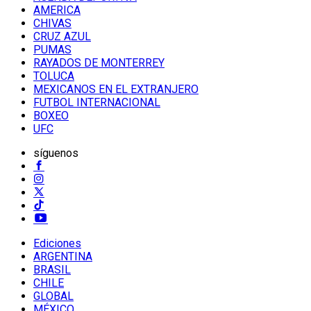
AMERICA
CHIVAS
CRUZ AZUL
PUMAS
RAYADOS DE MONTERREY
TOLUCA
MEXICANOS EN EL EXTRANJERO
FUTBOL INTERNACIONAL
BOXEO
UFC
síguenos
Ediciones
ARGENTINA
BRASIL
CHILE
GLOBAL
MÉXICO