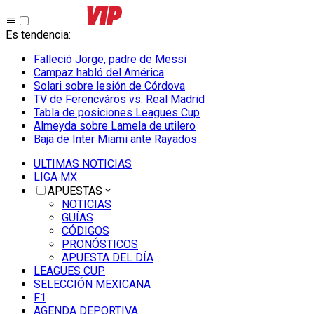
Es tendencia
:
Falleció Jorge, padre de Messi
Campaz habló del América
Solari sobre lesión de Córdova
TV de Ferencváros vs. Real Madrid
Tabla de posiciones Leagues Cup
Almeyda sobre Lamela de utilero
Baja de Inter Miami ante Rayados
ULTIMAS NOTICIAS
LIGA MX
APUESTAS
NOTICIAS
GUÍAS
CÓDIGOS
PRONÓSTICOS
APUESTA DEL DÍA
LEAGUES CUP
SELECCIÓN MEXICANA
F1
AGENDA DEPORTIVA