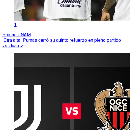
1
Pumas UNAM
¡Otra alta! Pumas cerró su quinto refuerzo en pleno partido
vs. Juárez