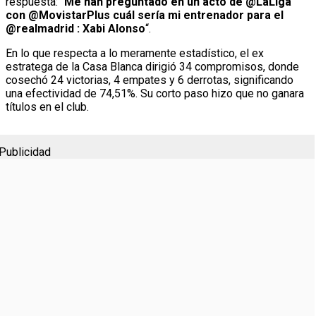
respuesta: “
Me han preguntado en un acto de @LaLiga
con @MovistarPlus cuál sería mi entrenador para el
@realmadrid : Xabi Alonso
“.
En lo que respecta a lo meramente estadístico, el ex
estratega de la Casa Blanca dirigió 34 compromisos, donde
cosechó 24 victorias, 4 empates y 6 derrotas, significando
una efectividad de 74,51%. Su corto paso hizo que no ganara
títulos en el club.
Publicidad