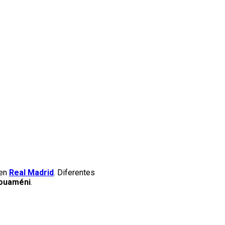
en
Real Madrid
. Diferentes
houaméni
.