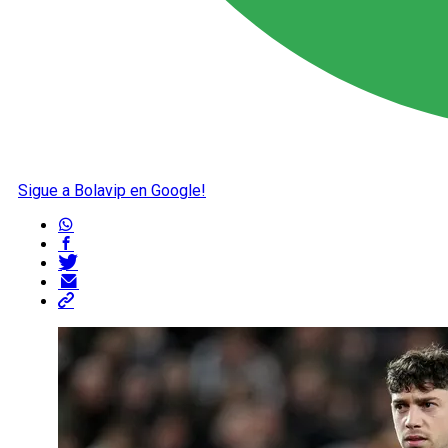
Sigue a Bolavip en Google!