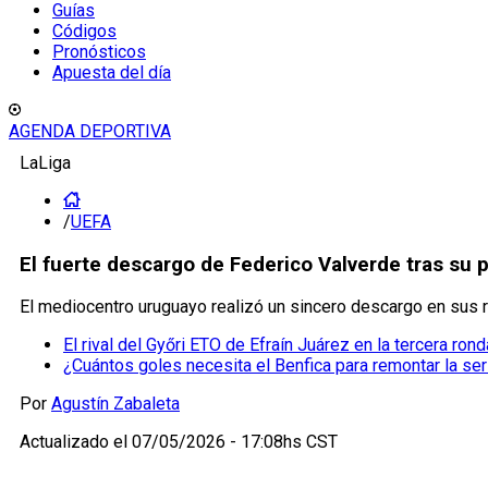
Guías
Códigos
Pronósticos
Apuesta del día
AGENDA DEPORTIVA
LaLiga
/
UEFA
El fuerte descargo de Federico Valverde tras su
El mediocentro uruguayo realizó un sincero descargo en sus r
El rival del Győri ETO de Efraín Juárez en la tercera ro
¿Cuántos goles necesita el Benfica para remontar la seri
Por
Agustín Zabaleta
Actualizado el
07/05/2026 - 17:08hs CST