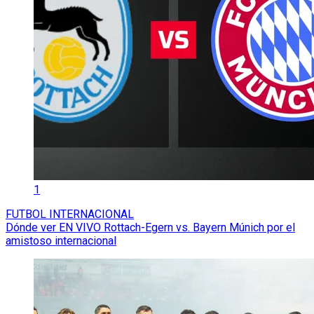
1
FUTBOL INTERNACIONAL
Dónde ver EN VIVO Rottach-Egern vs. Bayern Múnich por el
amistoso internacional