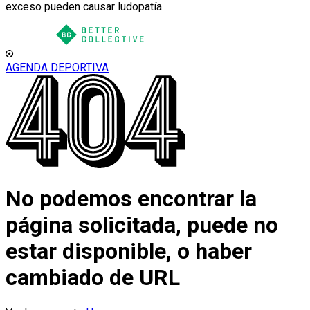
exceso pueden causar ludopatía
AGENDA DEPORTIVA
No podemos encontrar la
página solicitada, puede no
estar disponible, o haber
cambiado de URL