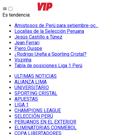
Es tendencia
:
Amistosos de Perú para setiembre-oc...
Localías de la Selección Peruana
Jesús Castillo a Túnez
Jean Ferrari
Piero Quispe
¿Rodrigo Ureña a Sporting Cristal?
Vozinha
Tabla de posiciones Liga 1 Perú
ULTIMAS NOTICIAS
ALIANZA LIMA
UNIVERSITARIO
SPORTING CRISTAL
APUESTAS
LIGA 1
CHAMPIONS LEAGUE
SELECCIÓN PERÚ
PERUANOS EN EL EXTERIOR
ELIMINATORIAS CONMEBOL
COPA LIBERTADORES