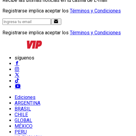
Recibe las últimas noticias en tu casilla de E-mail
Registrarse implica aceptar los
Términos y Condiciones
Registrarse implica aceptar los
Términos y Condiciones
síguenos
Ediciones
ARGENTINA
BRASIL
CHILE
GLOBAL
MÉXICO
PERU