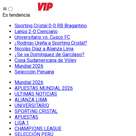
Es tendencia
:
Sporting Cristal 0-0 RB Bragantino
Lanús 2-0 Cienciano
Universitario vs. Cusco FC
¿Rodrigo Ureña a Sporting Cristal?
Nicolás Díaz a Alianza Lima
¿Se va Domínguez de Garcilaso?
Copa Sudamericana de Vóley
Mundial 2026
Selección Peruana
Mundial 2026
APUESTAS MUNDIAL 2026
ULTIMAS NOTICIAS
ALIANZA LIMA
UNIVERSITARIO
SPORTING CRISTAL
APUESTAS
LIGA 1
CHAMPIONS LEAGUE
SELECCIÓN PERÚ