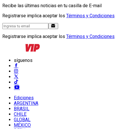
Recibe las últimas noticias en tu casilla de E-mail
Registrarse implica aceptar los
Términos y Condiciones
Registrarse implica aceptar los
Términos y Condiciones
síguenos
Ediciones
ARGENTINA
BRASIL
CHILE
GLOBAL
MÉXICO