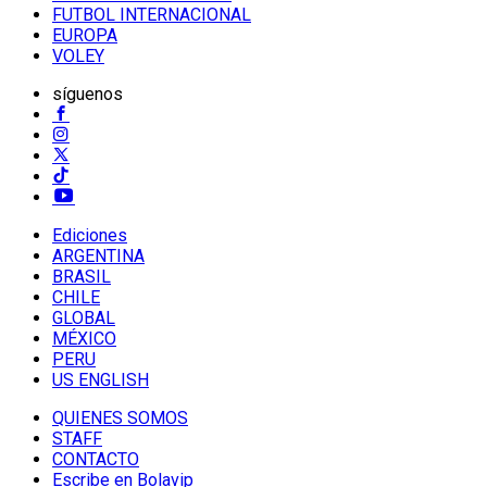
FUTBOL INTERNACIONAL
EUROPA
VOLEY
síguenos
Ediciones
ARGENTINA
BRASIL
CHILE
GLOBAL
MÉXICO
PERU
US ENGLISH
QUIENES SOMOS
STAFF
CONTACTO
Escribe en Bolavip