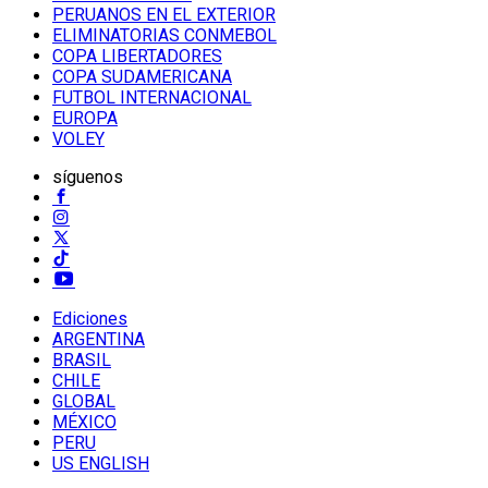
PERUANOS EN EL EXTERIOR
ELIMINATORIAS CONMEBOL
COPA LIBERTADORES
COPA SUDAMERICANA
FUTBOL INTERNACIONAL
EUROPA
VOLEY
síguenos
Ediciones
ARGENTINA
BRASIL
CHILE
GLOBAL
MÉXICO
PERU
US ENGLISH