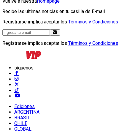
Vuelve a nuestra
Homepage
Recibe las últimas noticias en tu casilla de E-mail
Registrarse implica aceptar los
Términos y Condiciones
Registrarse implica aceptar los
Términos y Condiciones
síguenos
Ediciones
ARGENTINA
BRASIL
CHILE
GLOBAL