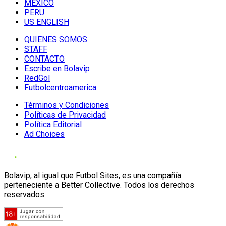
MÉXICO
PERU
US ENGLISH
QUIENES SOMOS
STAFF
CONTACTO
Escribe en Bolavip
RedGol
Futbolcentroamerica
Términos y Condiciones
Políticas de Privacidad
Política Editorial
Ad Choices
Bolavip, al igual que Futbol Sites, es una compañía
perteneciente a Better Collective. Todos los derechos
reservados