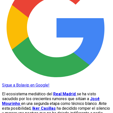
Sigue a Bolavip en Google!
El ecosistema mediático del
Real Madrid
se ha visto
sacudido por los crecientes rumores que sitúan a
José
Mourinho
en una segunda etapa como técnico blanco. Ante
esta posibilidad,
Iker Casillas
ha decidido romper el silencio