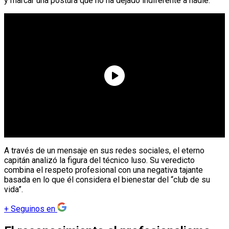
y marcar una postura que no ha dejado indiferente a nadie.
A través de un mensaje en sus redes sociales, el eterno
capitán analizó la figura del técnico luso. Su veredicto
combina el respeto profesional con una negativa tajante
basada en lo que él considera el bienestar del “club de su
vida”.
+
Seguinos en