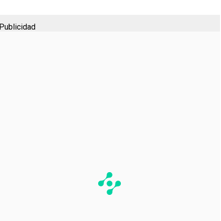
Publicidad