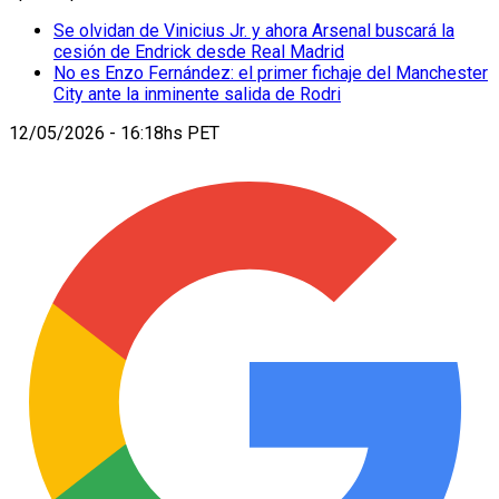
Se olvidan de Vinicius Jr. y ahora Arsenal buscará la
cesión de Endrick desde Real Madrid
No es Enzo Fernández: el primer fichaje del Manchester
City ante la inminente salida de Rodri
12/05/2026 - 16:18hs PET