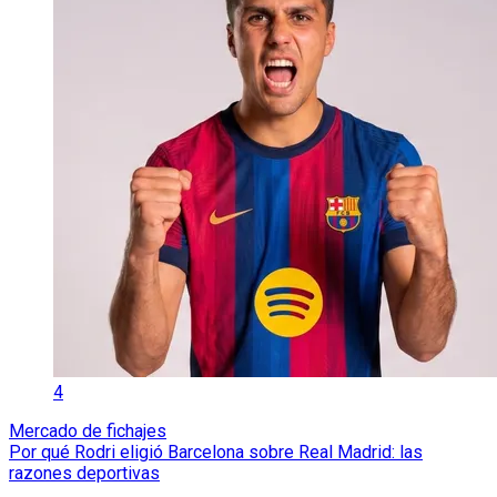
4
Mercado de fichajes
Por qué Rodri eligió Barcelona sobre Real Madrid: las
razones deportivas