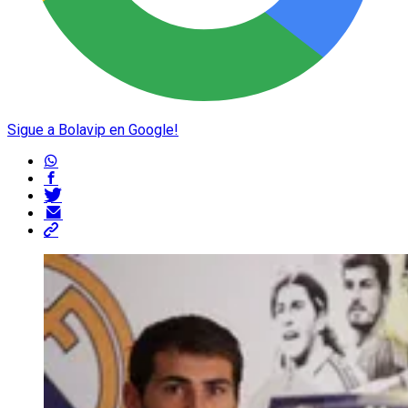
Sigue a Bolavip en Google!