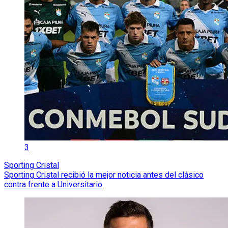
3
Sporting Cristal
Sporting Cristal recibió la mejor noticia antes del clásico
contra frente a Universitario