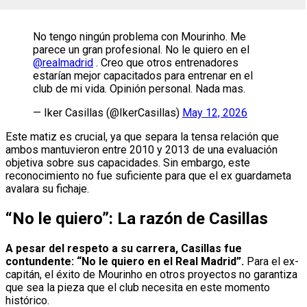
No tengo ningún problema con Mourinho. Me
parece un gran profesional. No le quiero en el
@realmadrid
. Creo que otros entrenadores
estarían mejor capacitados para entrenar en el
club de mi vida. Opinión personal. Nada mas.
— Iker Casillas (@IkerCasillas)
May 12, 2026
Este matiz es crucial, ya que separa la tensa relación que
ambos mantuvieron entre 2010 y 2013 de una evaluación
objetiva sobre sus capacidades. Sin embargo, este
reconocimiento no fue suficiente para que el ex guardameta
avalara su fichaje.
“No le quiero”: La razón de Casillas
A pesar del respeto a su carrera, Casillas fue
contundente: “No le quiero en el Real Madrid”.
Para el ex-
capitán, el éxito de Mourinho en otros proyectos no garantiza
que sea la pieza que el club necesita en este momento
histórico.