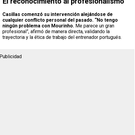
El reconocimiento al profesionalismo
Casillas comenzó su intervención alejándose de
cualquier conflicto personal del pasado. “No tengo
ningún problema con Mourinho.
Me parece un gran
profesional”, afirmó de manera directa, validando la
trayectoria y la ética de trabajo del entrenador portugués.
Publicidad