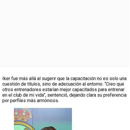
Iker fue más allá al sugerir que la capacitación no es solo una
cuestión de títulos, sino de adecuación al entorno. “Creo que
otros entrenadores estarían mejor capacitados para entrenar
en el club de mi vida”, sentenció, dejando clara su preferencia
por perfiles más armónicos.