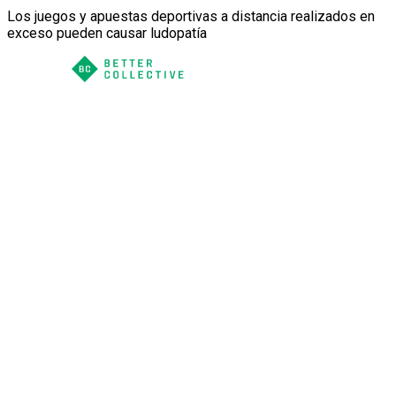
Los juegos y apuestas deportivas a distancia realizados en
exceso pueden causar ludopatía