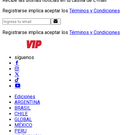
Recibe las últimas noticias en tu casilla de E-mail
Registrarse implica aceptar los
Términos y Condiciones
Registrarse implica aceptar los
Términos y Condiciones
síguenos
Ediciones
ARGENTINA
BRASIL
CHILE
GLOBAL
MÉXICO
PERU