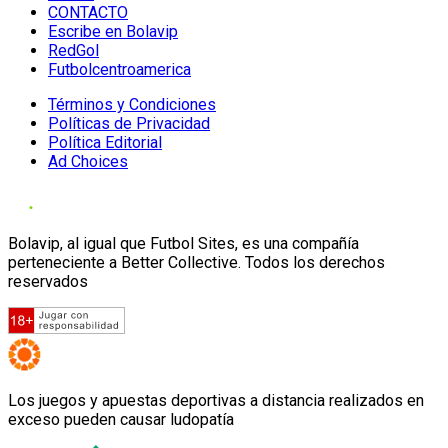
CONTACTO
Escribe en Bolavip
RedGol
Futbolcentroamerica
Términos y Condiciones
Políticas de Privacidad
Política Editorial
Ad Choices
Bolavip, al igual que Futbol Sites, es una compañía
perteneciente a Better Collective. Todos los derechos
reservados
Los juegos y apuestas deportivas a distancia realizados en
exceso pueden causar ludopatía