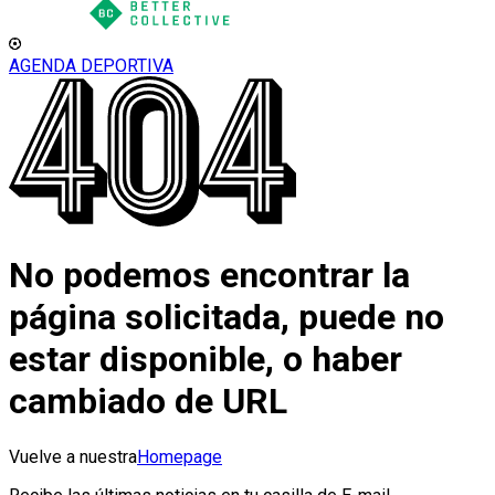
AGENDA DEPORTIVA
No podemos encontrar la
página solicitada, puede no
estar disponible, o haber
cambiado de URL
Vuelve a nuestra
Homepage