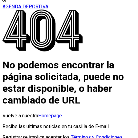
AGENDA DEPORTIVA
No podemos encontrar la
página solicitada, puede no
estar disponible, o haber
cambiado de URL
Vuelve a nuestra
Homepage
Recibe las últimas noticias en tu casilla de E-mail
Registrarse implica aceptar los
Términos y Condiciones