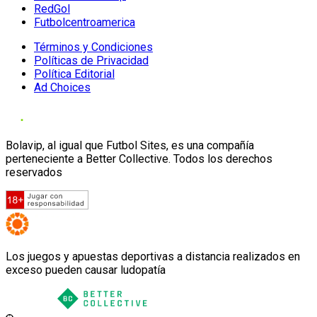
RedGol
Futbolcentroamerica
Términos y Condiciones
Políticas de Privacidad
Política Editorial
Ad Choices
Bolavip, al igual que Futbol Sites, es una compañía
perteneciente a Better Collective. Todos los derechos
reservados
Los juegos y apuestas deportivas a distancia realizados en
exceso pueden causar ludopatía