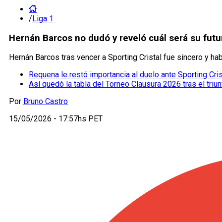
/
Liga 1
Hernán Barcos no dudó y reveló cuál será su futu
Hernán Barcos tras vencer a Sporting Cristal fue sincero y ha
Requena le restó importancia al duelo ante Sporting Crist
Así quedó la tabla del Torneo Clausura 2026 tras el triu
Por
Bruno Castro
15/05/2026 - 17:57hs PET