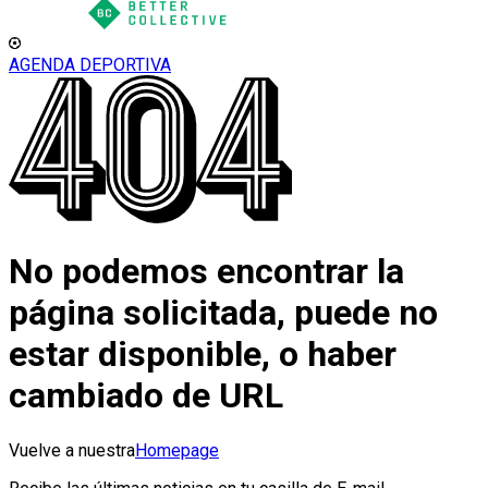
AGENDA DEPORTIVA
No podemos encontrar la
página solicitada, puede no
estar disponible, o haber
cambiado de URL
Vuelve a nuestra
Homepage