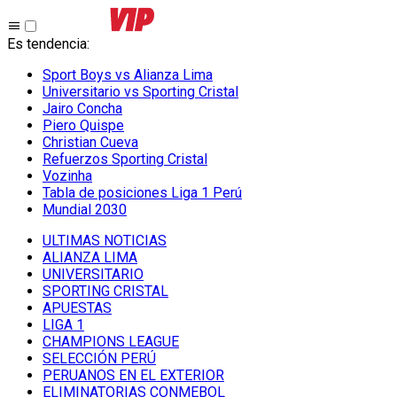
Es tendencia
:
Sport Boys vs Alianza Lima
Universitario vs Sporting Cristal
Jairo Concha
Piero Quispe
Christian Cueva
Refuerzos Sporting Cristal
Vozinha
Tabla de posiciones Liga 1 Perú
Mundial 2030
ULTIMAS NOTICIAS
ALIANZA LIMA
UNIVERSITARIO
SPORTING CRISTAL
APUESTAS
LIGA 1
CHAMPIONS LEAGUE
SELECCIÓN PERÚ
PERUANOS EN EL EXTERIOR
ELIMINATORIAS CONMEBOL