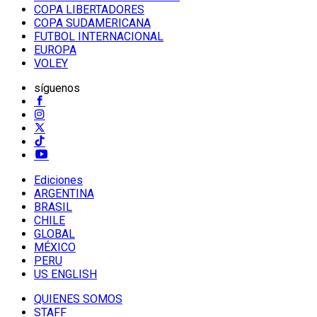
COPA LIBERTADORES
COPA SUDAMERICANA
FUTBOL INTERNACIONAL
EUROPA
VOLEY
síguenos
Ediciones
ARGENTINA
BRASIL
CHILE
GLOBAL
MÉXICO
PERU
US ENGLISH
QUIENES SOMOS
STAFF