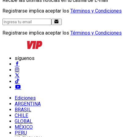
Recibe las últimas noticias en tu casilla de E-mail
Registrarse implica aceptar los
Términos y Condiciones
Registrarse implica aceptar los
Términos y Condiciones
síguenos
Ediciones
ARGENTINA
BRASIL
CHILE
GLOBAL
MÉXICO
PERU