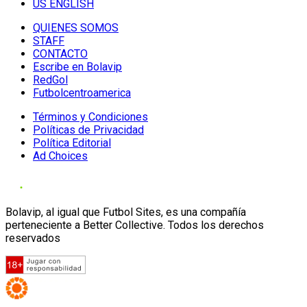
US ENGLISH
QUIENES SOMOS
STAFF
CONTACTO
Escribe en Bolavip
RedGol
Futbolcentroamerica
Términos y Condiciones
Políticas de Privacidad
Política Editorial
Ad Choices
Bolavip, al igual que Futbol Sites, es una compañía
perteneciente a Better Collective. Todos los derechos
reservados