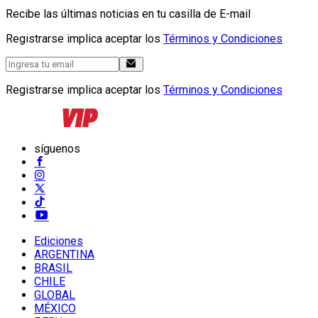
Recibe las últimas noticias en tu casilla de E-mail
Registrarse implica aceptar los
Términos y Condiciones
Registrarse implica aceptar los
Términos y Condiciones
síguenos
Ediciones
ARGENTINA
BRASIL
CHILE
GLOBAL
MÉXICO