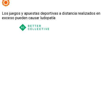
Los juegos y apuestas deportivas a distancia realizados en
exceso pueden causar ludopatía