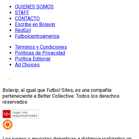
QUIENES SOMOS
STAFF
CONTACTO
Escribe en Bolavip
RedGol
Futbolcentroamerica
Términos y Condiciones
Políticas de Privacidad
Política Editorial
Ad Choices
Bolavip, al igual que Futbol Sites, es una compañía
perteneciente a Better Collective. Todos los derechos
reservados
Los juegos y apuestas deportivas a distancia realizados en