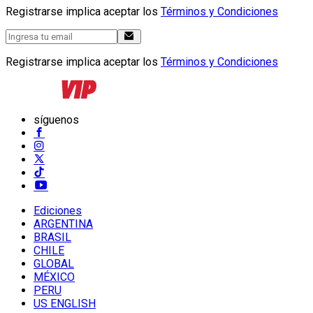
Registrarse implica aceptar los
Términos y Condiciones
Registrarse implica aceptar los
Términos y Condiciones
síguenos
Ediciones
ARGENTINA
BRASIL
CHILE
GLOBAL
MÉXICO
PERU
US ENGLISH