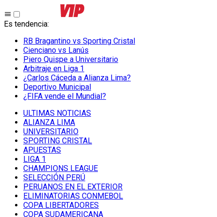
Es tendencia
:
RB Bragantino vs Sporting Cristal
Cienciano vs Lanús
Piero Quispe a Universitario
Arbitraje en Liga 1
¿Carlos Cáceda a Alianza Lima?
Deportivo Municipal
¿FIFA vende el Mundial?
ULTIMAS NOTICIAS
ALIANZA LIMA
UNIVERSITARIO
SPORTING CRISTAL
APUESTAS
LIGA 1
CHAMPIONS LEAGUE
SELECCIÓN PERÚ
PERUANOS EN EL EXTERIOR
ELIMINATORIAS CONMEBOL
COPA LIBERTADORES
COPA SUDAMERICANA