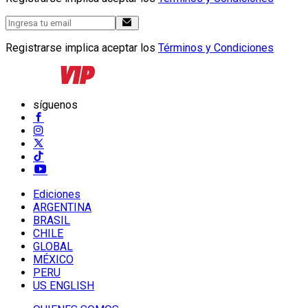
Registrarse implica aceptar los
Términos y Condiciones
síguenos
Ediciones
ARGENTINA
BRASIL
CHILE
GLOBAL
MÉXICO
PERU
US ENGLISH