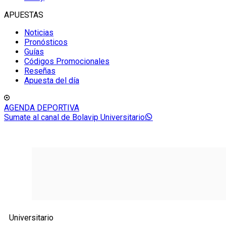
APUESTAS
Noticias
Pronósticos
Guías
Códigos Promocionales
Reseñas
Apuesta del día
AGENDA DEPORTIVA
Sumate al canal de Bolavip Universitario
Universitario