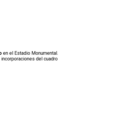
o
en el Estadio Monumental.
 incorporaciones del cuadro