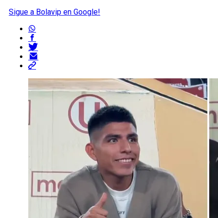
Sigue a Bolavip en Google!