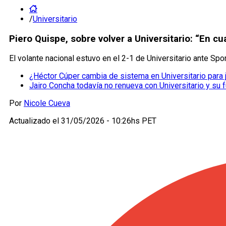
/
Universitario
Piero Quispe, sobre volver a Universitario: “En c
El volante nacional estuvo en el 2-1 de Universitario ante Spo
¿Héctor Cúper cambia de sistema en Universitario para j
Jairo Concha todavía no renueva con Universitario y su fu
Por
Nicole Cueva
Actualizado el
31/05/2026 - 10:26hs PET